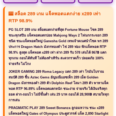
🎰 สล็อต 289 เกม แจ็คพอตแตกง่าย x289 เท่า
RTP 98.9%
PG SLOT 289 เกม
สล็อตแตกง่ายที่สุด Fortune Mouse โชค 289
ชนะทุกสปิน แจ็คพอตแตกบ่อย Mahjong Ways 2 ไพ่นกกระจอก 289
ชนิด ชนะแจ็คพอตใหญ่ Ganesha Gold เทพเจ้าคเนศนำโชค พร 289
ประการ Dragon Hatch มังกรทองคำ ไข่ 289 ฟอง ฟักแจ็คพอต RTP
98.9% สูงสุด แจ็คพอต x289 เท่า ฝาก 289 รับ 578 เล่นได้ 867฿ แตก
ทุกเกม ถอนได้ทันที ไม่ต้องทำเทิร์น สะดวกรวดเร็ว ปลอดภัย 100%
จ่ายจริง ไม่โกง
JOKER GAMING 289
Roma Legacy แตก 289 เท่า โรมันโบราณ
สมบัติ 289 ชิ้น Aztec Gems อัญมณีแอซเท็ก 289 เม็ด Golden
Dragon มังกรทองคำ 289 ตัว Dolphin Reef โลมา 289 ตัว พาหาแจ็ค
พอต RTP 96.89% แจ็คพอตแตกหนัก ชนะง่าย จ่ายจริง ได้เงินจริงทุก
ยอด ฝาก-ถอนไว ไม่มีขั้นต่ำ เล่น 29 บาท ถอนได้ 28,900฿ สบายใจทุก
การเล่น
PRAGMATIC PLAY 289
Sweet Bonanza ลูกอมหวาน ชนะ x289
แจ็คพอตใหญ่ Gates of Olympus ประตูสวรรค์ แจ็ค 2,890 Starlight